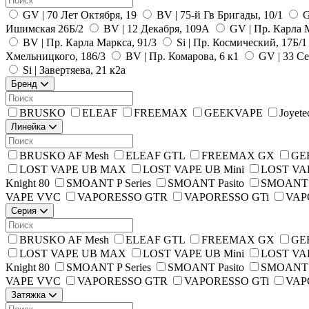
GV | 70 Лет Октября, 19
BV | 75-й Гв Бригады, 10/1
G
Ишимская 26Б/2
BV | 12 Декабря, 109А
GV | Пр. Карла 
BV | Пр. Карла Маркса, 91/3
Si | Пр. Космический, 17Б/
Хмельницкого, 186/3
BV | Пр. Комарова, 6 к1
GV | 33 Се
Si | Завертяева, 21 к2а
Бренд
BRUSKO
ELEAF
FREEMAX
GEEKVAPE
Joyete
Линейка
BRUSKO AF Mesh
ELEAF GTL
FREEMAX GX
GEE
LOST VAPE UB MAX
LOST VAPE UB Mini
LOST VAP
Knight 80
SMOANT P Series
SMOANT Pasito
SMOANT 
VAPE VVC
VAPORESSO GTR
VAPORESSO GTi
VAP
Серия
BRUSKO AF Mesh
ELEAF GTL
FREEMAX GX
GEE
LOST VAPE UB MAX
LOST VAPE UB Mini
LOST VAP
Knight 80
SMOANT P Series
SMOANT Pasito
SMOANT 
VAPE VVC
VAPORESSO GTR
VAPORESSO GTi
VAP
Затяжка