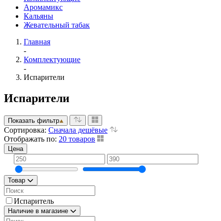
Аромамикс
Кальяны
Жевательный табак
Главная
-
Комплектующие
-
Испарители
Испарители
Показать фильтр
Сортировка:
Сначала дешёвые
Отображать по:
20 товаров
Цена
Товар
Испаритель
Наличие в магазине