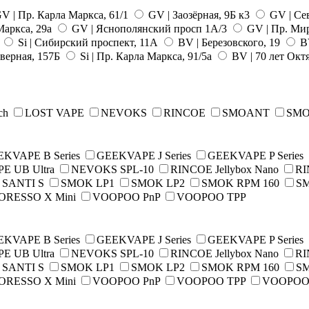
V | Пр. Карла Маркса, 61/1
GV | Заозёрная, 9Б к3
GV | Сев
Маркса, 29а
GV | Яснополянский просп 1А/3
GV | Пр. Мир
1
Si | Сибирский проспект, 11А
BV | Березовского, 19
BV
верная, 157Б
Si | Пр. Карла Маркса, 91/5а
BV | 70 лет Окт
ch
LOST VAPE
NEVOKS
RINCOE
SMOANT
SM
KVAPE B Series
GEEKVAPE J Series
GEEKVAPE P Series
E UB Ultra
NEVOKS SPL-10
RINCOE Jellybox Nano
RI
SANTI S
SMOK LP1
SMOK LP2
SMOK RPM 160
S
ORESSO X Mini
VOOPOO PnP
VOOPOO TPP
KVAPE B Series
GEEKVAPE J Series
GEEKVAPE P Series
E UB Ultra
NEVOKS SPL-10
RINCOE Jellybox Nano
RI
SANTI S
SMOK LP1
SMOK LP2
SMOK RPM 160
S
ORESSO X Mini
VOOPOO PnP
VOOPOO TPP
VOOPOO V