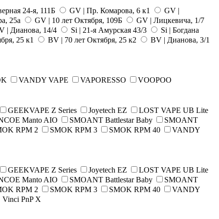
ерная 24-я, 111Б
GV | Пр. Комарова, 6 к1
GV |
а, 25а
GV | 10 лет Октября, 109Б
GV | Лицкевича, 1/7
 | Дианова, 14/4
Si | 21-я Амурская 43/3
Si | Богдана
ября, 25 к1
BV | 70 лет Октября, 25 к2
BV | Дианова, 3/1
OK
VANDY VAPE
VAPORESSO
VOOPOO
GEEKVAPE Z Series
Joyetech EZ
LOST VAPE UB Lite
NCOE Manto AIO
SMOANT Battlestar Baby
SMOANT
MOK RPM 2
SMOK RPM 3
SMOK RPM 40
VANDY
GEEKVAPE Z Series
Joyetech EZ
LOST VAPE UB Lite
NCOE Manto AIO
SMOANT Battlestar Baby
SMOANT
MOK RPM 2
SMOK RPM 3
SMOK RPM 40
VANDY
inci PnP X