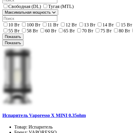
Свободная (DL)
Тугая (MTL)
Максимальная мощность
10 Вт
100 Вт
11 Вт
12 Вт
13 Вт
14 Вт
15 Вт
55 Вт
58 Вт
60 Вт
65 Вт
70 Вт
75 Вт
80 Вт
Показать
Показать
Испаритель Vaporesso X MINI 0.35ohm
Товар:
Испаритель
Бренд:
VAPORESSO