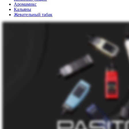
Аромамикс
Кальяны
Жевательный табак