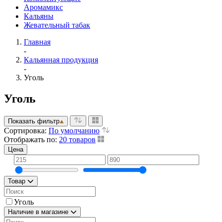
Аромамикс
Кальяны
Жевательный табак
Главная
-
Кальянная продукция
-
Уголь
Уголь
Показать фильтр
Сортировка:
По умолчанию
Отображать по:
20 товаров
Цена
Товар
Уголь
Наличие в магазине