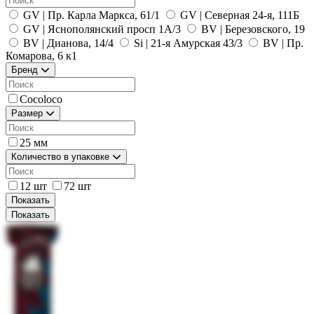
GV | Пр. Карла Маркса, 61/1
GV | Северная 24-я, 111Б
GV | Яснополянский просп 1А/3
BV | Березовского, 19
BV | Дианова, 14/4
Si | 21-я Амурская 43/3
BV | Пр.
Комарова, 6 к1
Бренд
Cocoloco
Размер
25 мм
Количество в упаковке
12 шт
72 шт
Показать
Показать