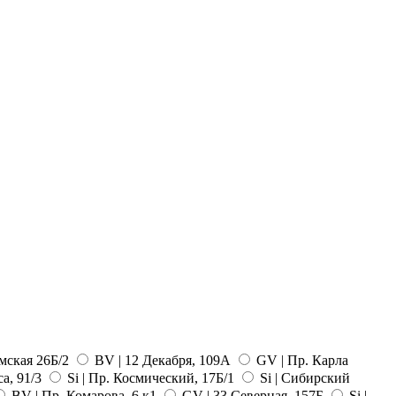
ская 26Б/2
BV | 12 Декабря, 109А
GV | Пр. Карла
а, 91/3
Si | Пр. Космический, 17Б/1
Si | Сибирский
BV | Пр. Комарова, 6 к1
GV | 33 Северная, 157Б
Si |