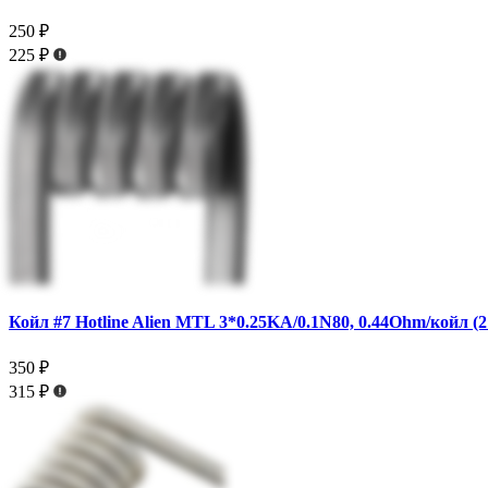
250 ₽
225 ₽
Койл #7 Hotline Alien MTL 3*0.25KA/0.1N80, 0.44Ohm/койл (2
350 ₽
315 ₽