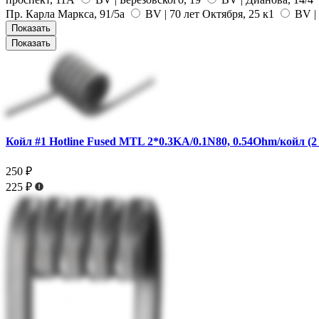
Пр. Карла Маркса, 91/5а
BV | 70 лет Октября, 25 к1
BV | 
Показать
Показать
Койл #1 Hotline Fused MTL 2*0.3KA/0.1N80, 0.54Ohm/койл (2
250 ₽
225 ₽