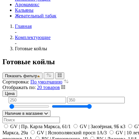
Аромамикс
Кальяны
Жевательный табак
Главная
-
Комплектующие
-
Готовые койлы
Готовые койлы
Показать фильтр
Сортировка:
По умолчанию
Отображать по:
20 товаров
Цена
Наличие в магазине
GV | Пр. Карла Маркса, 61/1
GV | Заозёрная, 9Б к3
GV
Маркса, 29а
GV | Яснополянский просп 1А/3
GV | 10 ле
проспект, 11А
BV | Березовского, 19
BV | Дианова, 14/4