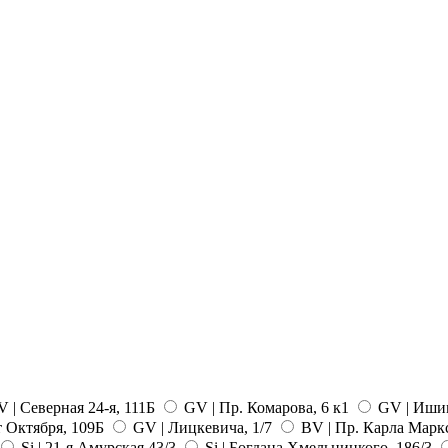
 | Северная 24-я, 111Б
GV | Пр. Комарова, 6 к1
GV | Ишим
т Октября, 109Б
GV | Лицкевича, 1/7
BV | Пр. Карла Маркс
Si | 21-я Амурская 43/3
Si | Богдана Хмельницкого, 186/3