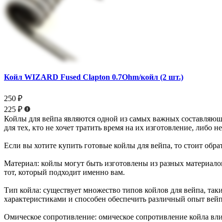
Койл WIZARD Fused Clapton 0.7Ohm/койл (2 шт.)
250 ₽
225 ₽
Койлы для вейпа являются одной из самых важных составляющи
для тех, кто не хочет тратить время на их изготовление, либо н
Если вы хотите купить готовые койлы для вейпа, то стоит обр
Материал: койлы могут быть изготовлены из разных материалов
тот, который подходит именно вам.
Тип койла: существует множество типов койлов для вейпа, та
характеристиками и способен обеспечить различный опыт вей
Омическое сопротивление: омическое сопротивление койла влия