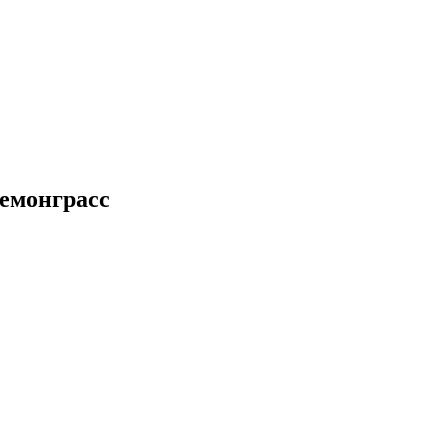
емонграсс