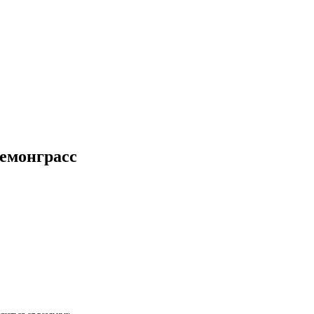
емонграсс