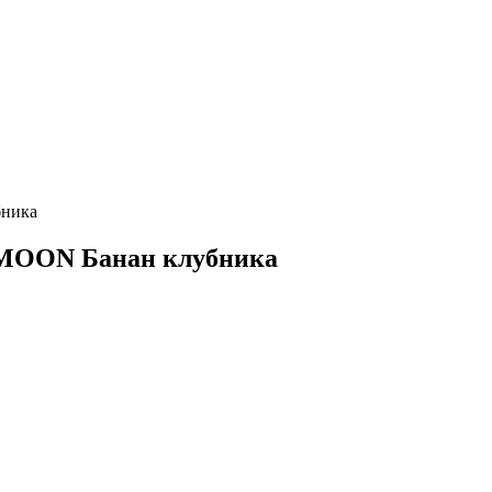
бника
 MOON Банан клубника