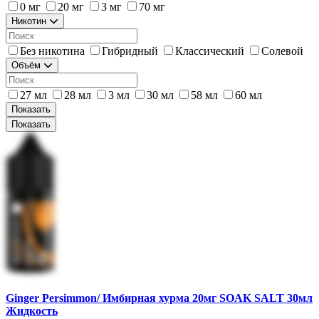
0 мг
20 мг
3 мг
70 мг
Никотин
Без никотина
Гибридный
Классический
Солевой
Объём
27 мл
28 мл
3 мл
30 мл
58 мл
60 мл
Показать
Показать
Ginger Persimmon/ Имбирная хурма 20мг SOAK SALT 30мл
Жидкость