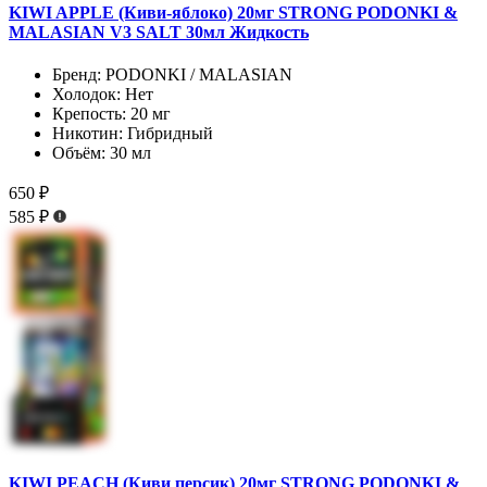
KIWI APPLE (Киви-яблоко) 20мг STRONG PODONKI &
MALASIAN V3 SALT 30мл Жидкость
Бренд:
PODONKI / MALASIAN
Холодок:
Нет
Крепость:
20 мг
Никотин:
Гибридный
Объём:
30 мл
650 ₽
585 ₽
KIWI PEACH (Киви персик) 20мг STRONG PODONKI &