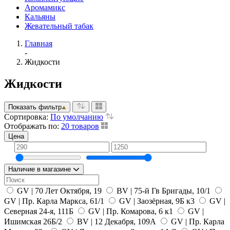
Аромамикс
Кальяны
Жевательный табак
Главная
-
Жидкости
Жидкости
Показать фильтр
Сортировка:
По умолчанию
Отображать по:
20 товаров
Цена
Наличие в магазине
GV | 70 Лет Октября, 19
BV | 75-й Гв Бригады, 10/1
GV | Пр. Карла Маркса, 61/1
GV | Заозёрная, 9Б к3
GV |
Северная 24-я, 111Б
GV | Пр. Комарова, 6 к1
GV |
Ишимская 26Б/2
BV | 12 Декабря, 109А
GV | Пр. Карла