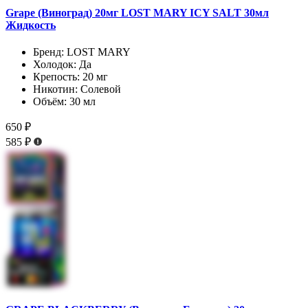
Grape (Виноград) 20мг LOST MARY ICY SALT 30мл
Жидкость
Бренд:
LOST MARY
Холодок:
Да
Крепость:
20 мг
Никотин:
Солевой
Объём:
30 мл
650 ₽
585 ₽