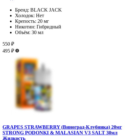
Бренд:
BLACK JACK
Холодок:
Нет
Крепость:
20 мг
Никотин:
Гибридный
Объём:
30 мл
550 ₽
495 ₽
GRAPES STRAWBERRY (Виноград-Клубника) 20мг
STRONG PODONKI & MALASIAN V3 SALT 30мл
Жидкость