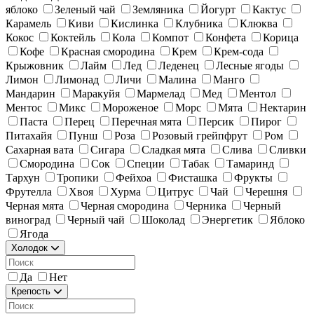
яблоко
Зеленый чай
Земляника
Йогурт
Кактус
Карамель
Киви
Кислинка
Клубника
Клюква
Кокос
Коктейль
Кола
Компот
Конфета
Корица
Кофе
Красная смородина
Крем
Крем-сода
Крыжовник
Лайм
Лед
Леденец
Лесные ягоды
Лимон
Лимонад
Личи
Малина
Манго
Мандарин
Маракуйя
Мармелад
Мед
Ментол
Ментос
Микс
Мороженое
Морс
Мята
Нектарин
Паста
Перец
Перечная мята
Персик
Пирог
Питахайя
Пунш
Роза
Розовый грейпфрут
Ром
Сахарная вата
Сигара
Сладкая мята
Слива
Сливки
Смородина
Сок
Специи
Табак
Тамаринд
Тархун
Тропики
Фейхоа
Фисташка
Фрукты
Фрутелла
Хвоя
Хурма
Цитрус
Чай
Черешня
Черная мята
Черная смородина
Черника
Черный
виноград
Черный чай
Шоколад
Энергетик
Яблоко
Ягода
Холодок
Да
Нет
Крепость