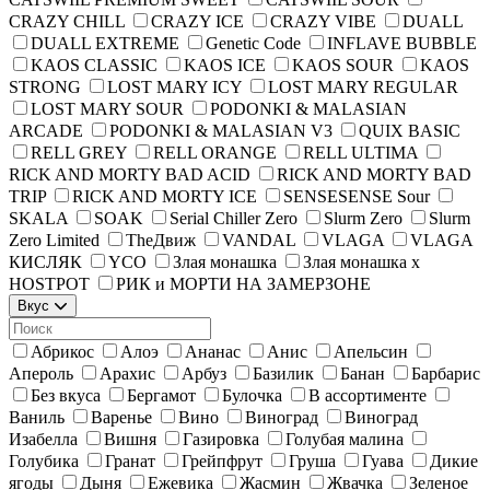
CRAZY CHILL
CRAZY ICE
CRAZY VIBE
DUALL
DUALL EXTREME
Genetic Code
INFLAVE BUBBLE
KAOS CLASSIC
KAOS ICE
KAOS SOUR
KAOS
STRONG
LOST MARY ICY
LOST MARY REGULAR
LOST MARY SOUR
PODONKI & MALASIAN
ARCADE
PODONKI & MALASIAN V3
QUIX BASIC
RELL GREY
RELL ORANGE
RELL ULTIMA
RICK AND MORTY BAD ACID
RICK AND MORTY BAD
TRIP
RICK AND MORTY ICE
SENSESENSE Sour
SKALA
SOAK
Serial Chiller Zero
Slurm Zero
Slurm
Zero Limited
TheДвиж
VANDAL
VLAGA
VLAGA
КИСЛЯК
YCO
Злая монашка
Злая монашка x
HOSTPOT
РИК и МОРТИ НА ЗАМЕРЗОНЕ
Вкус
Абрикос
Алоэ
Ананас
Анис
Апельсин
Апероль
Арахис
Арбуз
Базилик
Банан
Барбарис
Без вкуса
Бергамот
Булочка
В ассортименте
Ваниль
Варенье
Вино
Виноград
Виноград
Изабелла
Вишня
Газировка
Голубая малина
Голубика
Гранат
Грейпфрут
Груша
Гуава
Дикие
ягоды
Дыня
Ежевика
Жасмин
Жвачка
Зеленое