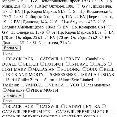
Маркса, 29а
GV | Яснополянский просп 1А/3
GV | Пр.
Мира, 25а
GV | 10 лет Октября, 109Б
GV | Лицкевича,
1/7
BV | Пр. Карла Маркса, 91/3
Si | Пр. Космический,
17Б/1
Si | Сибирский проспект, 11А
BV | Березовского,
19
BV | Дианова, 14/4
Si | 21-я Амурская 43/3
Si |
Богдана Хмельницкого, 186/3
BV | Пр. Комарова, 6 к1
GV | 33 Северная, 157Б
Si | Пр. Карла Маркса, 91/5а
BV
| 70 лет Октября, 25 к1
BV | 70 лет Октября, 25 к2
BV |
Дианова, 3/1
Si | Завертяева, 21 к2а
Бренд
BLACK JACK
CATSWIIL
CRAZY
CandyLab
DUALL
GLITCH
HOTSPOT
INFLAVE
KAOS
LOST MARY
MALASIAN
PODONKI
QUIX
RELL
RICK AND MORTY
SENSESENSE
SKALA
SOAK
Serial Chiller Zero
Slurm
Slurm Zero Limited
TheДвиж
VANDAL
VLAGA
YCO
Злая монашка
Монашка
РИК и МОРТИ
Линейка
BLACK JACK
CATSWIIL
CATSWIIL EXTRA
CATSWIIL PREMIUM ICE
CATSWIIL PREMIUM SOUR
CATSWIIL PREMIUM SWEET
CATSWIIL SOUR