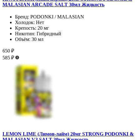
MALASIAN ARCADE SALT 30мл Жидкость
Бренд:
PODONKI / MALASIAN
Холодок:
Нет
Крепость:
20 мг
Никотин:
Гибридный
Объём:
30 мл
650 ₽
585 ₽
LEMON LIME (Лимон-лайм) 20мг STRONG PODONKI &
MALASIAN V3 SALT 30мл Жидкость